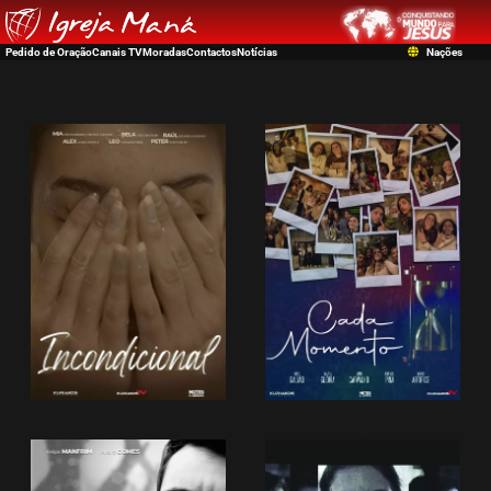
Pedido de Oração
Canais TV
Moradas
Contactos
Notícias
Nações