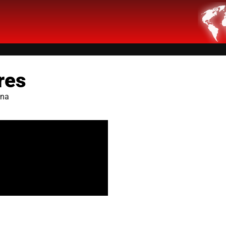
res
ana