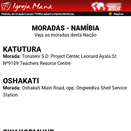
Pedido de Oração
Canais TV
Moradas
Contactos
Notícias
Nações
MORADAS - NAMÍBIA
Veja as moradas desta Nação
KATUTURA
Morada:
Tonateni S.D. Project Center, Leonard Ayala St
Nº9109 Teachers Resorce Centre
OSHAKATI
Morada:
Oshakati Main Road, opp. Ongwediva Shell Service
Station