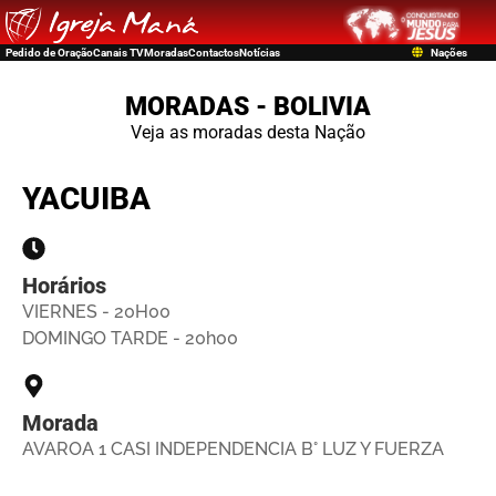
Pedido de Oração
Canais TV
Moradas
Contactos
Notícias
Nações
MORADAS - BOLIVIA
Veja as moradas desta Nação
YACUIBA
Horários
VIERNES - 20H00
DOMINGO TARDE - 20h00
Morada
AVAROA 1 CASI INDEPENDENCIA B° LUZ Y FUERZA