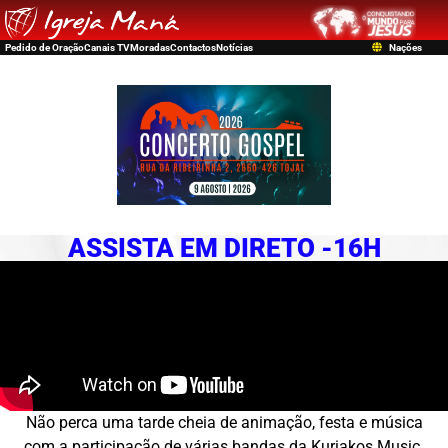
Pedido de Oração
Canais TV
Moradas
Contactos
Notícias
Nações
ASSISTA EM DIRETO -16H
Não perca uma tarde cheia de animação, festa e música
com a participação de várias bandas da Kuriakos Music.