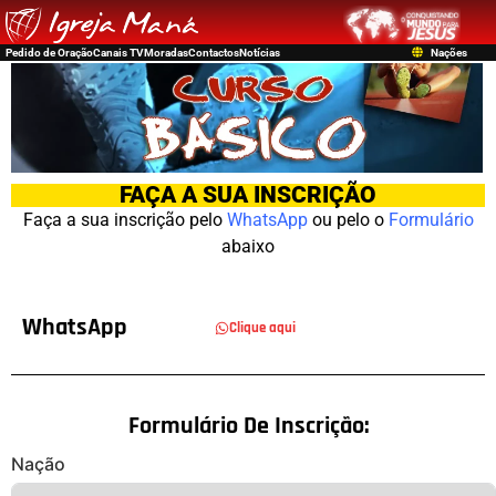
Pedido de Oração
Canais TV
Moradas
Contactos
Notícias
Nações
FAÇA A SUA INSCRIÇÃO
Faça a sua inscrição pelo
WhatsApp
ou pelo o
Formulário
abaixo
WhatsApp
Clique aqui
Formulário De Inscrição:
Nação