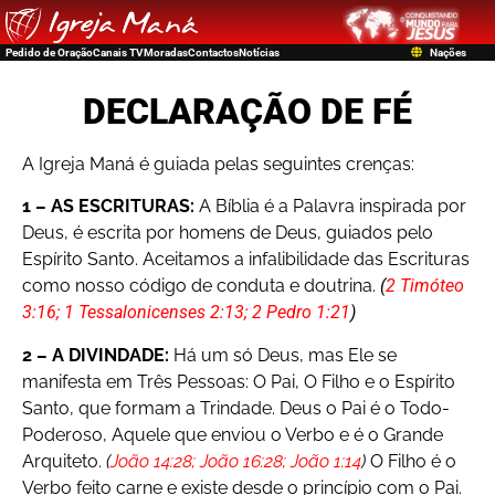
Pedido de Oração
Canais TV
Moradas
Contactos
Notícias
Nações
DECLARAÇÃO DE FÉ
A Igreja Maná é guiada pelas seguintes crenças:
1 – AS ESCRITURAS:
A Bíblia é a Palavra inspirada por
Deus, é escrita por homens de Deus, guiados pelo
Espírito Santo. Aceitamos a infalibilidade das Escrituras
como nosso código de conduta e doutrina.
(
2 Timóteo
3:16; 1 Tessalonicenses 2:13; 2 Pedro 1:21
)
2 – A DIVINDADE:
Há um só Deus, mas Ele se
manifesta em Três Pessoas: O Pai, O Filho e o Espírito
Santo, que formam a Trindade. Deus o Pai é o Todo-
Poderoso, Aquele que enviou o Verbo e é o Grande
Arquiteto.
(
João 14:28; João 16:28; João 1:14
)
O Filho é o
Verbo feito carne e existe desde o princípio com o Pai.