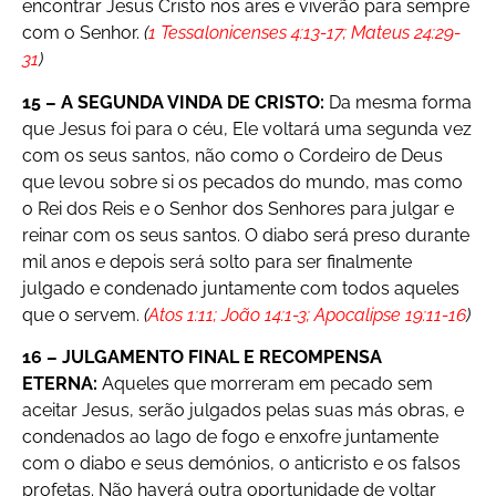
encontrar Jesus Cristo nos ares e viverão para sempre
com o Senhor.
(
1 Tessalonicenses 4:13-17; Mateus 24:29-
31
)
15 – A SEGUNDA VINDA DE CRISTO:
Da mesma forma
que Jesus foi para o céu, Ele voltará uma segunda vez
com os seus santos, não como o Cordeiro de Deus
que levou sobre si os pecados do mundo, mas como
o Rei dos Reis e o Senhor dos Senhores para julgar e
reinar com os seus santos. O diabo será preso durante
mil anos e depois será solto para ser finalmente
julgado e condenado juntamente com todos aqueles
que o servem.
(
Atos 1:11; João 14:1-3; Apocalipse 19:11-16
)
16 – JULGAMENTO FINAL E RECOMPENSA
ETERNA:
Aqueles que morreram em pecado sem
aceitar Jesus, serão julgados pelas suas más obras, e
condenados ao lago de fogo e enxofre juntamente
com o diabo e seus demónios, o anticristo e os falsos
profetas. Não haverá outra oportunidade de voltar