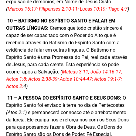
expulsão de demónios, em Nome de Jesus Cristo.
(
Marcos 16:17; Filipenses 2:10-11; Lucas 10:19; Tiago 4:7
)
10 – BATISMO NO ESPÍRITO SANTO E FALAR EM
OUTRAS LÍNGUAS:
Cremos que todo cristão sincero é
capaz de ser capacitado com o Poder do Alto que é
recebido através do Batismo do Espírito Santo com a
evidência de falar em outras línguas. O Batismo no
Espírito Santo é uma Promessa do Pai, realizada através
de Jesus, para cada crente. Esta experiência só pode
ocorrer após a Salvação
. (
Mateus 3:11; João 14:16-17;
Actos 1:8; Actos 2:38-39; Actos 10:44-47; Actos 19:1-7;
Actos 2:
4)
11 – A PESSOA DO ESPÍRITO SANTO E SEUS DONS:
O
Espírito Santo foi enviado à terra no dia de Pentecostes
(Atos 2:1)
e permanecerá connosco até o arrebatamento
da Igreja. Ele equipa-nos e reforça-nos com os Seus Dons
para que possamos fazer a Obra de Deus. Os Dons do
Espírito Santo são os Dons de Poder: Fé Especial,