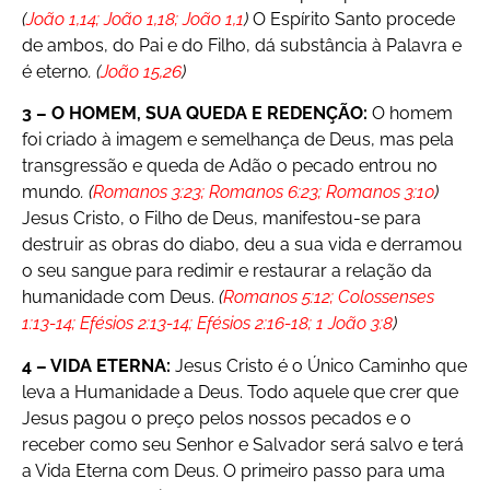
(
João 1,14; João 1,18; João 1,1
)
O Espírito Santo procede
de ambos, do Pai e do Filho, dá substância à Palavra e
é eterno
.
(
João 15,26
)
3 – O HOMEM, SUA QUEDA E REDENÇÃO:
O homem
foi criado à imagem e semelhança de Deus, mas pela
transgressão e queda de Adão o pecado entrou no
mundo
. (
Romanos 3:23; Romanos 6:23; Romanos 3:10
)
Jesus Cristo, o Filho de Deus, manifestou-se para
destruir as obras do diabo, deu a sua vida e derramou
o seu sangue para redimir e restaurar a relação da
humanidade com Deus.
(
Romanos 5:12; Colossenses
1:13-14; Efésios 2:13-14; Efésios 2:16-18; 1 João 3:8
)
4 – VIDA ETERNA:
Jesus Cristo é o Único Caminho que
leva a Humanidade a Deus. Todo aquele que crer que
Jesus pagou o preço pelos nossos pecados e o
receber como seu Senhor e Salvador será salvo e terá
a Vida Eterna com Deus. O primeiro passo para uma