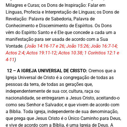
Milagres e Curas; os Dons de Inspiração: Falar em
Línguas, Profecia e Interpretação de Línguas; os Dons de
Revelação: Palavra de Sabedoria, Palavra de
Conhecimento e Discernimento de Espíritos. Os Dons
vêm do Espírito Santo e é Ele que concede a cada um a
manifestação para ser usada de acordo com a Sua
Vontade
.
(
João 14:16-17 e 26; João 15:26; João 16:7-14;
Actos 2:4; Actos 19:11-12; Actos 10.38; 1 Coríntios 12:1 e
4-11
)
12 – A IGREJA UNIVERSAL DE CRISTO:
Cremos que a
Igreja Universal de Cristo é a congregação de todas as
pessoas da terra, de todas as gerações que,
independentemente de sua cor, cultura, raça ou
nacionalidade, se entregaram a Jesus Cristo, aceitando-o
como seu Senhor e Salvador, e que vivem de acordo com
a Bíblia. Toda igreja, independente de sua denominação,
que prega que Jesus Cristo é o Único Caminho para Deus,
e vive de acordo com a Bíblia, é uma Igreja de Deus. A