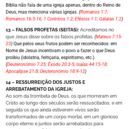
Bíblia não fala de uma igreja apenas, dentro do Reino de
Deus, mas menciona várias igrejas.
(
Romanos 1:7;
Romanos 16:5-16; 1 Coríntios 1:2; Efésios 1:1; Gálatas 1:2
)
13 – FALSOS PROFETAS (SEITAS):
Acreditamos no
que Jesus disse sobre os falsos profetas
.
(
Mateus 7:15-
23
)
Que pelos seus frutos podem ser reconhecidos: em
Nome de Jesus incentivam o povo a fazer o que Deus
proibiu (idolatria, feitiçaria, espiritismo, etc.).
(
Deuteronómio 7:25; Êxodo 20:3-5; Isaías 44:15-18;
Apocalipse 21:8; Deuteronómio 18:9-12
)
14 – RESSURREIÇÃO DOS JUSTOS E
ARREBATAMENTO DA IGREJA:
Ao som da trombeta de Deus, os que morreram em
Cristo ao longo dos séculos serão ressuscitados, e em
seguida os que ainda estiverem vivos serão
transformados de um corpo mortal, em um glorioso
corpo eterno e juntos serão arrebatados para