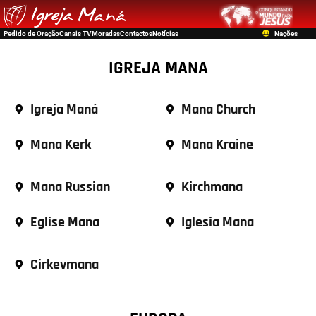
Pedido de Oração
Canais TV
Moradas
Contactos
Notícias
Nações
IGREJA MANA
Igreja Maná
Mana Church
Mana Kerk
Mana Kraine
Mana Russian
Kirchmana
Eglise Mana
Iglesia Mana
Cirkevmana