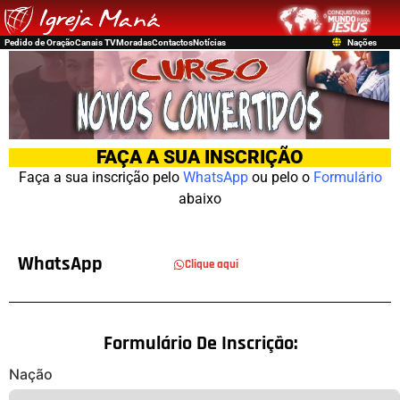
Pedido de Oração
Canais TV
Moradas
Contactos
Notícias
Nações
FAÇA A SUA INSCRIÇÃO
Faça a sua inscrição pelo
WhatsApp
ou pelo o
Formulário
abaixo
WhatsApp
Clique aqui
Formulário De Inscrição:
Nação