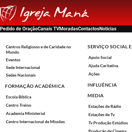
Pedido de Oração
Canais TV
Moradas
Contactos
Notícias
SERVIÇO SOCIAL E
Centros Religiosos e de Caridade no
Mundo
Apoio Social
Eventos
Ajuda Caritativa
Sede Internacional
Ações
Sedes Nacionais
INFLUÊNCIA
FORMAÇÃO ACADÉMICA
MEDIA
Escola Bíblica
Centro Treino
Estações de Rádio
Academia Ministerial
Estações de Tv
Centro Internacional de Missões
Tv Produção Estúdios
Produção de Cinema