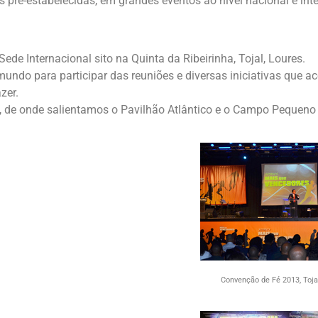
 pré-estabelecidas, em grandes eventos ao nível nacional e inte
de Internacional sito na Quinta da Ribeirinha, Tojal, Loures.
mundo para participar das reuniões e diversas iniciativas que 
zer.
, de onde salientamos o Pavilhão Atlântico e o Campo Pequeno
Convenção de Fé 2013, Tojal