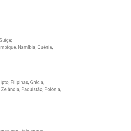
Suíça;
ambique, Namíbia, Quénia,
to, Filipinas, Grécia,
a Zelândia, Paquistão, Polónia,