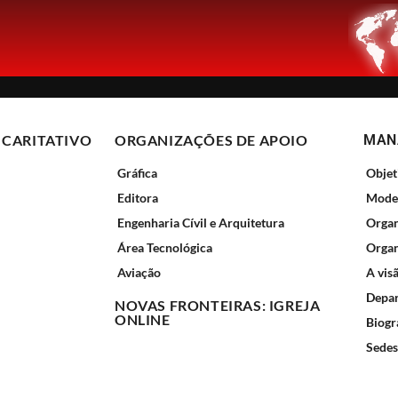
 CARITATIVO
ORGANIZAÇÕES DE APOIO
MANÁ
Gráfica
Objet
Editora
Model
Engenharia Cívil e Arquitetura
Organ
Área Tecnológica
Organ
Aviação
A vis
Depar
NOVAS FRONTEIRAS: IGREJA
ONLINE
Biogr
Sedes