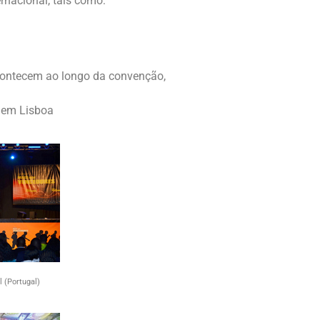
rnacional, tais como:
acontecem ao longo da convenção,
 em Lisboa
 (Portugal)