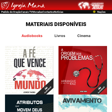
Pedido de Oração
Canais TV
Moradas
Contactos
Notícias
Nações
MATERIAIS DISPONÍVEIS
Audiobooks
Livros
Cinema